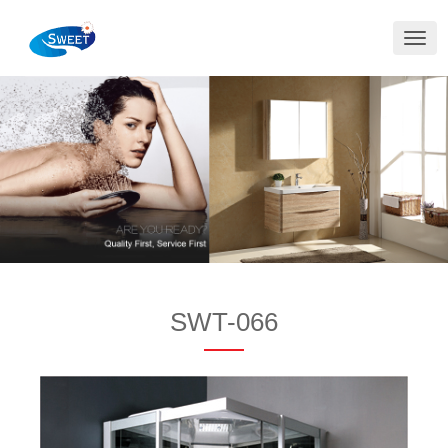
切
换
导
航
SWT-066